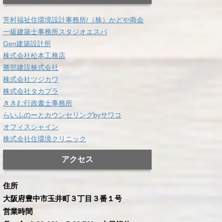
芳村福祉住環境設計事務所/（株）かどや商会
一級建築士事務所スタジオエスパ
Gen建築設計所
株式会社松本工務店
勝部建設株式会社
株式会社ツジカワ
株式会社タカプラ
ききむ行政書士事務所
らいふのーとカウンセリングbyサワコ
オフィスシャイン
株式会社住環境クリニック
アクセス
住所
大阪府豊中市玉井町３丁目３番１号
営業時間