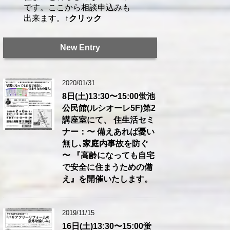
です。ここから相談申込みも
出来ます。
↑クリック
New Entry
2020/01/31
8日(土)13:30〜15:00蛍池
公民館(ルシオーレ5F)第2
講座室にて、 住生活セミ
ナー：〜 備えあれば憂い
無し､家庭内事故を防ぐ
〜 『高齢になっても自宅
で安全に住まうための備
え』を開催いたします。
2019/11/15
16日(土)13:30〜15:00蛍