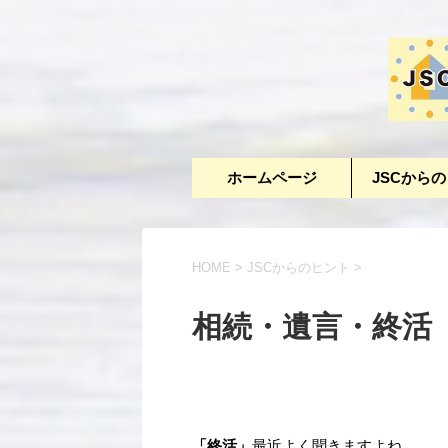
ホームページ
JSCから
HOME
>
JSCからのヒント
>
相続・遺言・終活
「終活」
最近よく聞きますよね。