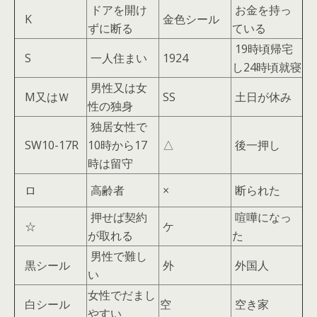
ドアを開け
お金を持っ
K
金色シール
ずに断る
ている
19時頃帰宅
S
一人住まい
1924
し24時頃就寝
男性又は女
M又はＷ
SS
土日が休み
性の独身
独居女性で
SW10-17R
10時から17
△
後一押し
時は留守
ロ
高齢者
×
断られた
押せば契約
喧嘩になっ
☆
ケ
が取れる
た
男性で難し
黒シール
外
外国人
い
女性でだまし
白シール
空
空き家
やすい