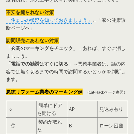
不安を煽られない対策
「住まいの状況を知っておきましょう」
←「家の健康診
断ページへ」
訪問販売にあわない対策
「玄関のマーキングをチェック」
→あれば、すぐに消し
ましょう。
「電話での勧誘はすぐに切る
」→悪徳事業者は、話の内
容では無く切るまでの時間で訪問するかどうかを判断し
ます。
悪徳リフォーム業者のマーキング例
(Cat-Hackページ参照）
簡単にドア
○
AP
見込み有り
を開ける
契約が取れ
◎
B
ローン困難
た