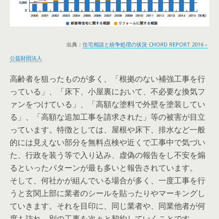
出典：
住宅相談と紛争処理の状況 CHORD REPORT 2016 –
公益財団法人
高齢者を狙ったものが多く、「根拠のない補強工事を行
っている」、「床下、小屋裏において、不必要な換気フ
ァンをつけている」、「高額な塗料で外壁を塗装してい
る」、「高額な追加工事を請求された」等の被害が目立
っています。特徴としては、屋根や床下、排水など一般
的には見えない部分を無料点検や近くで工事中で気づい
た、行政を装う等で入り込み、虚偽の報告をし不安を煽
るといったパターンが最も多いと報告されています。
そして、何社かが組んでいる場合が多く、一度工事を行
うと玄関上部に業者のシールを貼ったりやマーキングし
ていきます。それを目印に、同じ業者や、同業他者が何
度も訪れ、別の工事を次々と契約していくことです。