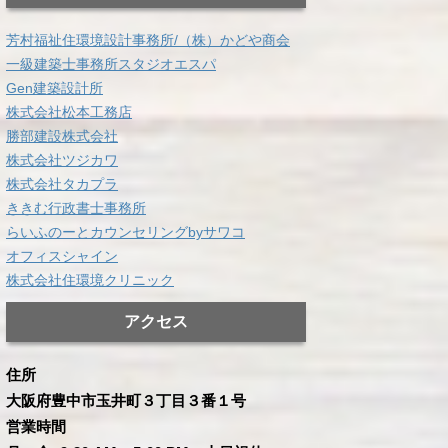
芳村福祉住環境設計事務所/（株）かどや商会
一級建築士事務所スタジオエスパ
Gen建築設計所
株式会社松本工務店
勝部建設株式会社
株式会社ツジカワ
株式会社タカプラ
ききむ行政書士事務所
らいふのーとカウンセリングbyサワコ
オフィスシャイン
株式会社住環境クリニック
アクセス
住所
大阪府豊中市玉井町３丁目３番１号
営業時間