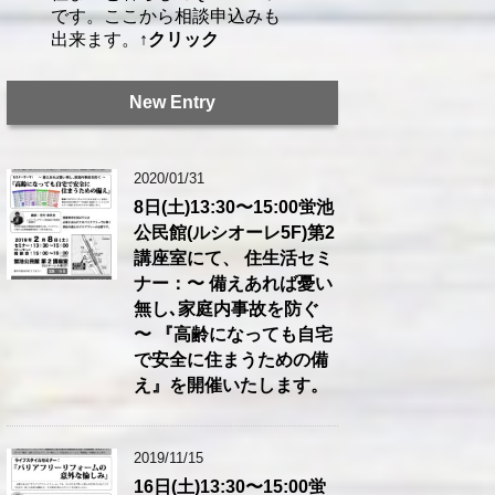
です。ここから相談申込みも
出来ます。
↑クリック
New Entry
2020/01/31
8日(土)13:30〜15:00蛍池
公民館(ルシオーレ5F)第2
講座室にて、 住生活セミ
ナー：〜 備えあれば憂い
無し､家庭内事故を防ぐ
〜 『高齢になっても自宅
で安全に住まうための備
え』を開催いたします。
2019/11/15
16日(土)13:30〜15:00蛍